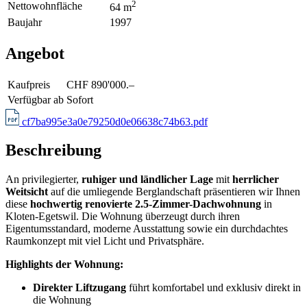
2
Nettowohnfläche
64 m
Baujahr
1997
Angebot
Kaufpreis
CHF 890'000.–
Verfügbar ab
Sofort
cf7ba995e3a0e79250d0e06638c74b63.pdf
Beschreibung
An privilegierter,
ruhiger und ländlicher Lage
mit
herrlicher
Weitsicht
auf die umliegende Berglandschaft präsentieren wir Ihnen
diese
hochwertig renovierte 2.5-Zimmer-Dachwohnung
in
Kloten-Egetswil. Die Wohnung überzeugt durch ihren
Eigentumsstandard, moderne Ausstattung sowie ein durchdachtes
Raumkonzept mit viel Licht und Privatsphäre.
Highlights der Wohnung:
Direkter Liftzugang
führt komfortabel und exklusiv direkt in
die Wohnung